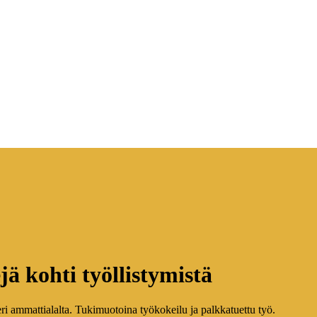
ä kohti työllistymistä
i ammattialalta. Tukimuotoina työkokeilu ja palkkatuettu työ.