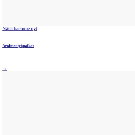
Näitä haemme nyt
Avoimet työpaikat
→