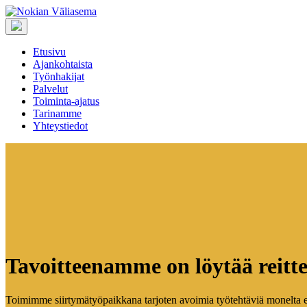
Etusivu
Ajankohtaista
Työnhakijat
Palvelut
Toiminta-ajatus
Tarinamme
Yhteystiedot
Tavoitteenamme on löytää reittej
Toimimme siirtymätyöpaikkana tarjoten avoimia työtehtäviä monelta er