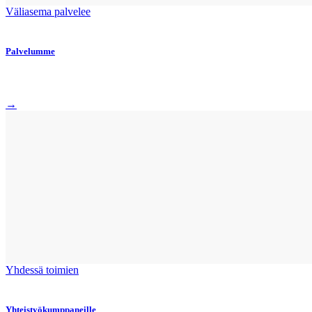
Väliasema palvelee
Palvelumme
→
Yhdessä toimien
Yhteistyökumppaneille